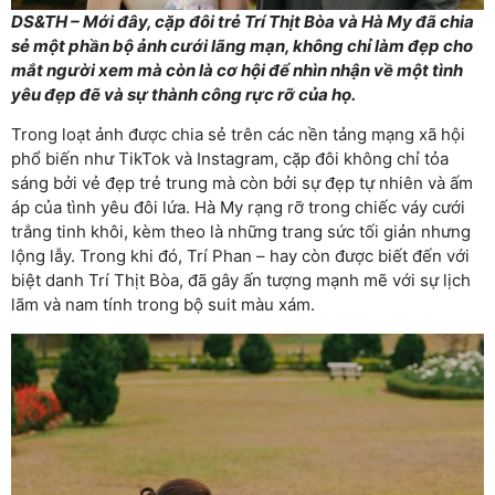
DS&TH – Mới đây, cặp đôi trẻ Trí Thịt Bòa và Hà My đã chia
sẻ một phần bộ ảnh cưới lãng mạn, không chỉ làm đẹp cho
mắt người xem mà còn là cơ hội để nhìn nhận về một tình
yêu đẹp đẽ và sự thành công rực rỡ của họ.
Trong loạt ảnh được chia sẻ trên các nền tảng mạng xã hội
phổ biến như TikTok và Instagram, cặp đôi không chỉ tỏa
sáng bởi vẻ đẹp trẻ trung mà còn bởi sự đẹp tự nhiên và ấm
áp của tình yêu đôi lứa. Hà My rạng rỡ trong chiếc váy cưới
trắng tinh khôi, kèm theo là những trang sức tối giản nhưng
lộng lẫy. Trong khi đó, Trí Phan – hay còn được biết đến với
biệt danh Trí Thịt Bòa, đã gây ấn tượng mạnh mẽ với sự lịch
lãm và nam tính trong bộ suit màu xám.