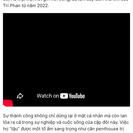
Trí Phan từ năm 2022.
Sự thành công không chỉ dừng lại ở mặt cá nhân mà còn lan
tỏa ra cả trong sự nghiệp và cuộc sống của cặp đôi này. Việc
họ “tậu” được một tổ ấm sang trọng như căn penthouse trị