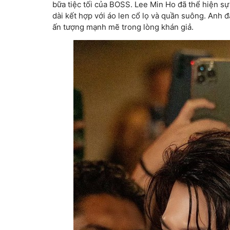
bữa tiệc tối của BOSS. Lee Min Ho đã thể hiện sự
dài kết hợp với áo len cổ lọ và quần suông. Anh 
ấn tượng mạnh mẽ trong lòng khán giả.