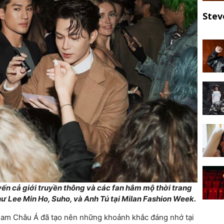
Stev
n cả giới truyền thông và các fan hâm mộ thời trang
hư Lee Min Ho, Suho, và Anh Tú tại Milan Fashion Week.
 nam Châu Á đã tạo nên những khoảnh khắc đáng nhớ tại