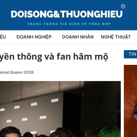
IỆU
DOANH NGHIỆP
DOANH NHÂN
NGHỆ THUẬT
uyền thông và fan hâm mộ
TIN
tional Queen 2026