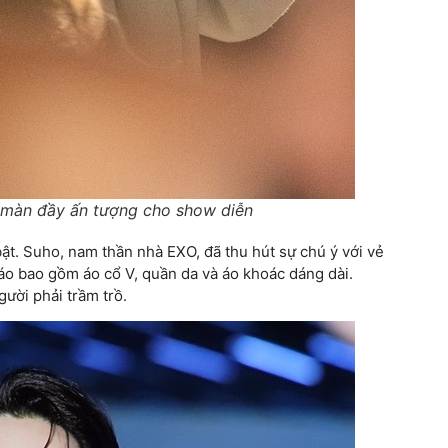
ở màn đầy ấn tượng cho show diễn
t. Suho, nam thần nhà EXO, đã thu hút sự chú ý với vẻ
đáo bao gồm áo cổ V, quần da và áo khoác dáng dài.
gười phải trầm trồ.