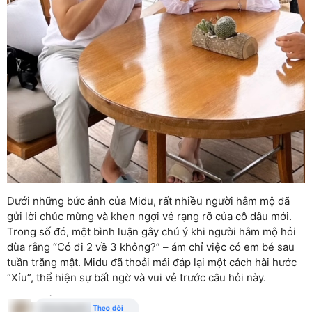
Dưới những bức ảnh của Midu, rất nhiều người hâm mộ đã
gửi lời chúc mừng và khen ngợi vẻ rạng rỡ của cô dâu mới.
Trong số đó, một bình luận gây chú ý khi người hâm mộ hỏi
đùa rằng “Có đi 2 về 3 không?” – ám chỉ việc có em bé sau
tuần trăng mật. Midu đã thoải mái đáp lại một cách hài hước
“Xỉu”, thể hiện sự bất ngờ và vui vẻ trước câu hỏi này.