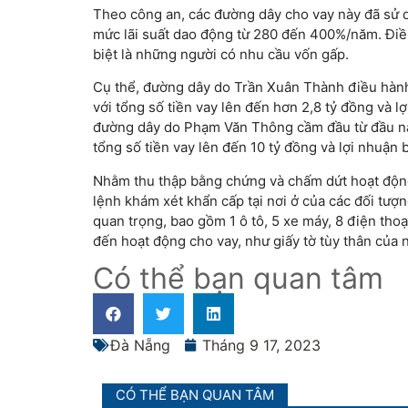
Theo công an, các đường dây cho vay này đã sử d
mức lãi suất dao động từ 280 đến 400%/năm. Điều
biệt là những người có nhu cầu vốn gấp.
Cụ thể, đường dây do Trần Xuân Thành điều hành
với tổng số tiền vay lên đến hơn 2,8 tỷ đồng và l
đường dây do Phạm Văn Thông cầm đầu từ đầu nă
tổng số tiền vay lên đến 10 tỷ đồng và lợi nhuận 
Nhằm thu thập bằng chứng và chấm dứt hoạt động
lệnh khám xét khẩn cấp tại nơi ở của các đối tượn
quan trọng, bao gồm 1 ô tô, 5 xe máy, 8 điện thoại
đến hoạt động cho vay, như giấy tờ tùy thân của 
Có thể bạn quan tâm
Đà Nẵng
Tháng 9 17, 2023
CÓ THỂ BẠN QUAN TÂM