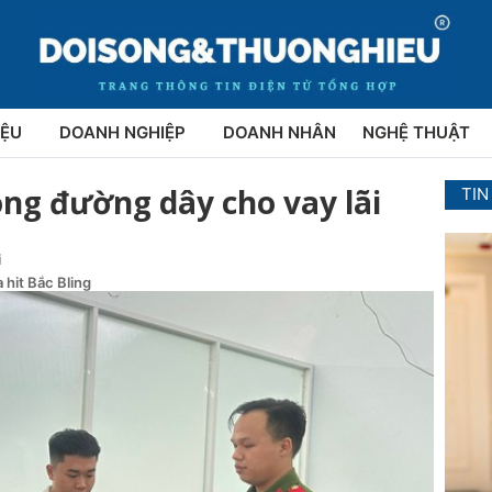
IỆU
DOANH NGHIỆP
DOANH NHÂN
NGHỆ THUẬT
ong đường dây cho vay lãi
TIN
i
 hit Bắc Bling