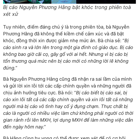
Bị cáo Nguyễn Phương Hằng bật khóc trong phiên toà
xét xử
Tuy nhiên, điểm đáng chú ý là trong phiên tòa, bà Nguyễn
Phương Hằng đã không thể kiềm chế cảm xúc và đã bật
khóc, đồng thời xin được giảm nhẹ mức án. Bà chia sẻ: “
Bị
cáo sinh ra và lớn lên trong một gia đình có giáo dục. Bị cáo
không bao giờ cãi cọ, gây gổ với ai hết. Nhưng vì bị cáo bị
tổn thương quá mức nên bị cáo mới có những lời lẽ không
đúng.
”
Bà Nguyễn Phương Hằng cũng đã nhận ra sai lầm của mình
và gửi lời xin lỗi tới các cấp chính quyền và những người đã
chịu ảnh hưởng tiêu cực. Bà nói: “
Bị cáo biết bị cáo sai, bị
cáo xin lỗi tất cả các cấp chính quyền và xin lỗi tất cả những
người mà bị cáo vô tình hay cố ý đụng chạm. Thực chất bị
cáo là người có nhiều việc làm chứ không phải người có thời
gian rảnh rỗi lên MXH, lợi dụng MXH để làm những việc dẫn
đến ngày hôm nay.
”
Bà Hằng cũng hy vọng có thể được xem xét để có cơ hội