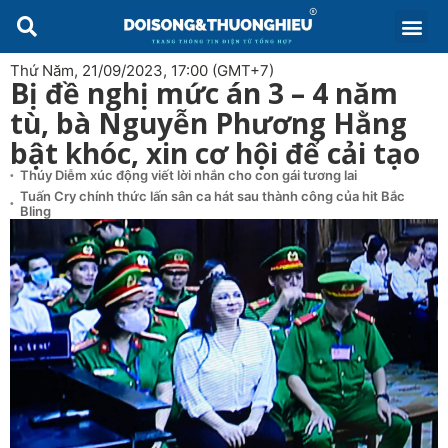
Thứ Năm, 21/09/2023, 17:00 (GMT+7)
Bị đề nghị mức án 3 – 4 năm
tù, bà Nguyễn Phương Hằng
bật khóc, xin cơ hội để cải tạo
Thúy Diễm xúc động viết lời nhắn cho con gái tương lai
Tuấn Cry chính thức lấn sân ca hát sau thành công của hit Bắc
Bling