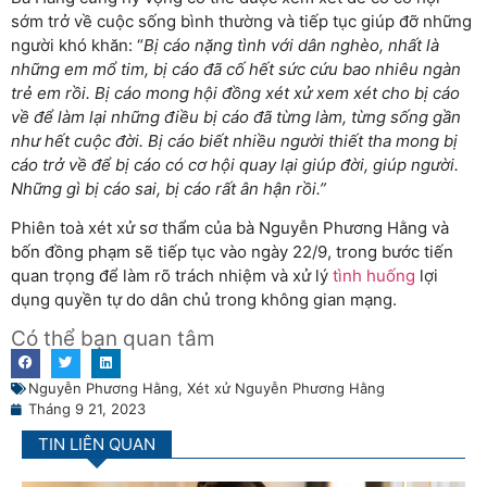
sớm trở về cuộc sống bình thường và tiếp tục giúp đỡ những
người khó khăn: “
Bị cáo nặng tình với dân nghèo, nhất là
những em mổ tim, bị cáo đã cố hết sức cứu bao nhiêu ngàn
trẻ em rồi. Bị cáo mong hội đồng xét xử xem xét cho bị cáo
về để làm lại những điều bị cáo đã từng làm, từng sống gần
như hết cuộc đời. Bị cáo biết nhiều người thiết tha mong bị
cáo trở về để bị cáo có cơ hội quay lại giúp đời, giúp người.
Những gì bị cáo sai, bị cáo rất ân hận rồi.”
Phiên toà xét xử sơ thẩm của bà Nguyễn Phương Hằng và
bốn đồng phạm sẽ tiếp tục vào ngày 22/9, trong bước tiến
quan trọng để làm rõ trách nhiệm và xử lý
tình huống
lợi
dụng quyền tự do dân chủ trong không gian mạng.
Có thể bạn quan tâm
Nguyễn Phương Hằng
,
Xét xử Nguyễn Phương Hằng
Tháng 9 21, 2023
TIN LIÊN QUAN