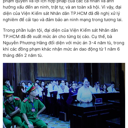
phạm quyền và lợi ích hợp pháp của các cá nhân và ảnh
hưởng xấu đến an ninh, trật tự, và an toàn xã hội. Vì vậy, đại
diện của Viện Kiểm sát Nhân dân TP.HCM đã đề nghị xử lý
nghiêm để cải tạo và đảm bảo an ninh mạng trong tương lai.
Trong phần luận tội, đại diện của Viện Kiểm sát Nhân dân
TP.HCM đã đề xuất mức án cho từng bị cáo. Cụ thể, bà
Nguyễn Phương Hằng đối diện với mức án 3-4 năm tù, trong
khi các đồng phạm khác nhận mức án dao động từ 1 năm 6
tháng đến 2 năm tù.