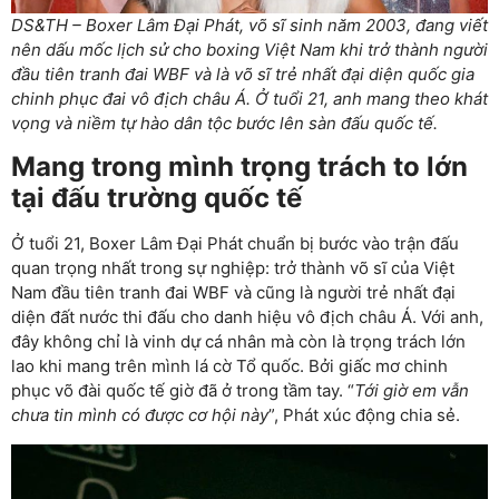
DS&TH – Boxer Lâm Đại Phát, võ sĩ sinh năm 2003, đang viết
nên dấu mốc lịch sử cho boxing Việt Nam khi trở thành người
đầu tiên tranh đai WBF và là võ sĩ trẻ nhất đại diện quốc gia
chinh phục đai vô địch châu Á. Ở tuổi 21, anh mang theo khát
vọng và niềm tự hào dân tộc bước lên sàn đấu quốc tế.
Mang trong mình trọng trách to lớn
tại đấu trường quốc tế
Ở tuổi 21, Boxer Lâm Đại Phát chuẩn bị bước vào trận đấu
quan trọng nhất trong sự nghiệp: trở thành võ sĩ của Việt
Nam đầu tiên tranh đai WBF và cũng là người trẻ nhất đại
diện đất nước thi đấu cho danh hiệu vô địch châu Á. Với anh,
đây không chỉ là vinh dự cá nhân mà còn là trọng trách lớn
lao khi mang trên mình lá cờ Tổ quốc. Bởi giấc mơ chinh
phục võ đài quốc tế giờ đã ở trong tầm tay. “
Tới giờ em vẫn
chưa tin mình có được cơ hội này
”, Phát xúc động chia sẻ.