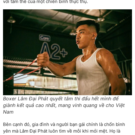
với tâm thế của một chiến binh thực thụ.
Boxer Lâm Đại Phát quyết tâm thi đấu hết mình để
giành kết quả cao nhất, mang vinh quang về cho Việt
Nam
Bên cạnh đó, gia đình và người bạn gái chính là chốn bình
yên mà Lâm Đại Phát luôn tìm về mỗi khi mỏi mệt. Họ là