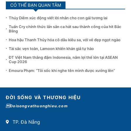
CÓ THỂ BẠN QUAN TÂM
Thúy Diễm xúc động viết lời nhắn cho con gái tương lai
Tuấn Cry chính thức lấn sân ca hát sau thành công của hit Bắc
Bling
Hoa hậu Thanh Thủy hóa cô dâu kiêu sa, với vẻ đẹp ngọt ngào
Tài sắc vẹn toàn, Lamoon khiến khán giả tự hào
ĐT Việt Nam thắng đậm Indonesia, nắm lợi thế lớn tại ASEAN
Cup 2026
Emoura Phạm: “Tôi sốc khi nghe tên mình được xướng lên”
ĐỜI SỐNG VÀ THƯƠNG HIỆU
Doisongvathuonghieu.com
TP. Đà Nẵng