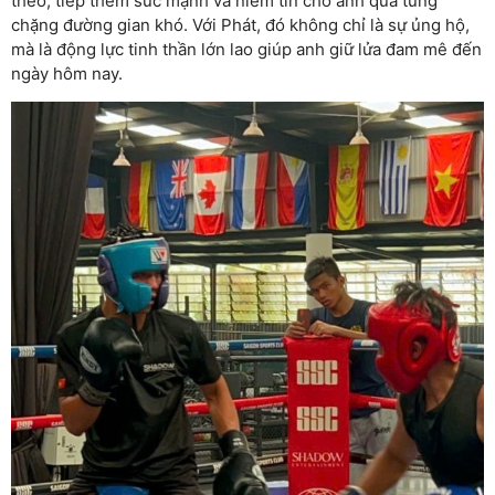
theo, tiếp thêm sức mạnh và niềm tin cho anh qua từng
chặng đường gian khó. Với Phát, đó không chỉ là sự ủng hộ,
mà là động lực tinh thần lớn lao giúp anh giữ lửa đam mê đến
ngày hôm nay.