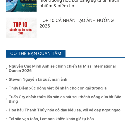
môi trường học bơi bằng sự tử tế, trách
nhiệm & niềm tin
TOP 10 CÁ NHÂN TẠO ẢNH HƯỞNG
2026
CÓ THỂ BẠN QUAN TÂM
Nguyễn Cao Minh Anh sẽ chinh chiến tại Miss International
Queen 2026
Steven Nguyễn tái xuất màn ảnh
Thúy Diễm xúc động viết lời nhắn cho con gái tương lai
Tuấn Cry chính thức lấn sân ca hát sau thành công của hit Bắc
Bling
Hoa hậu Thanh Thủy hóa cô dâu kiêu sa, với vẻ đẹp ngọt ngào
Tài sắc vẹn toàn, Lamoon khiến khán giả tự hào