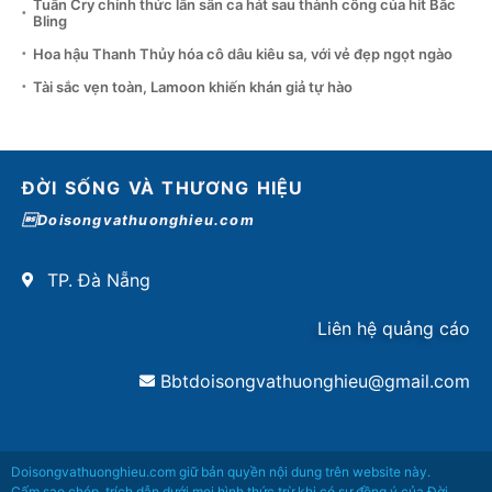
Tuấn Cry chính thức lấn sân ca hát sau thành công của hit Bắc
Bling
Hoa hậu Thanh Thủy hóa cô dâu kiêu sa, với vẻ đẹp ngọt ngào
Tài sắc vẹn toàn, Lamoon khiến khán giả tự hào
ĐỜI SỐNG VÀ THƯƠNG HIỆU
Doisongvathuonghieu.com
TP. Đà Nẵng
Liên hệ quảng cáo
Bbtdoisongvathuonghieu@gmail.com
Doisongvathuonghieu.com giữ bản quyền nội dung trên website này.
Cấm sao chép, trích dẫn dưới mọi hình thức trừ khi có sự đồng ý của Đời