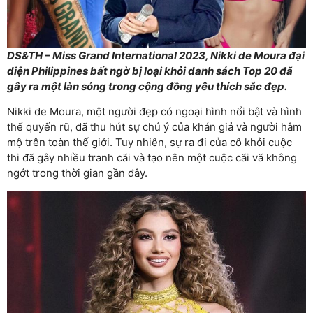
DS&TH – Miss Grand International 2023, Nikki de Moura đại
diện Philippines bất ngờ bị loại khỏi danh sách Top 20 đã
gây ra một làn sóng trong cộng đồng yêu thích sắc đẹp.
Nikki de Moura, một người đẹp có ngoại hình nổi bật và hình
thể quyến rũ, đã thu hút sự chú ý của khán giả và người hâm
mộ trên toàn thế giới. Tuy nhiên, sự ra đi của cô khỏi cuộc
thi đã gây nhiều tranh cãi và tạo nên một cuộc cãi vã không
ngớt trong thời gian gần đây.