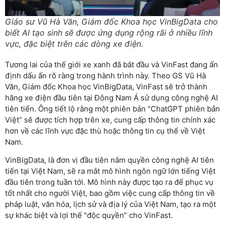
Giáo sư Vũ Hà Văn, Giám đốc Khoa học VinBigData cho
biết AI tạo sinh sẽ được ứng dụng rộng rãi ở nhiều lĩnh
vực, đặc biệt trên các dòng xe điện.
Tương lai của thế giới xe xanh đã bắt đầu và VinFast đang ấn
định dấu ấn rõ ràng trong hành trình này. Theo GS Vũ Hà
Văn, Giám đốc Khoa học VinBigData, VinFast sẽ trở thành
hãng xe điện đầu tiên tại Đông Nam Á sử dụng công nghệ AI
tiên tiến. Ông tiết lộ rằng một phiên bản “ChatGPT phiên bản
Việt” sẽ được tích hợp trên xe, cung cấp thông tin chính xác
hơn về các lĩnh vực đặc thù hoặc thông tin cụ thể về Việt
Nam.
VinBigData, là đơn vị đầu tiên nắm quyền công nghệ AI tiên
tiến tại Việt Nam, sẽ ra mắt mô hình ngôn ngữ lớn tiếng Việt
đầu tiên trong tuần tới. Mô hình này được tạo ra để phục vụ
tốt nhất cho người Việt, bao gồm việc cung cấp thông tin về
pháp luật, văn hóa, lịch sử và địa lý của Việt Nam, tạo ra một
sự khác biệt và lợi thế “độc quyền” cho VinFast.