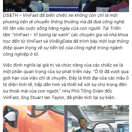
DS&TH – VinFast đã biến chiếc xe không còn chỉ là một
phương tiện di chuyển thông thường mà đã đưa công nghệ
tối tân vào cuộc sống hàng ngày của con người. Tại Triển
lãm “VinFast – Vì tương lai xanh” các chuyên gia và nhà khoa
học đến từ VinFast và VinBigData đã trình bày một loạt thông
điệp quan trọng về sự tiến bộ của công nghệ trong ngành
công nghiệp ô tô.
Việc định nghĩa lại giá trị và chức năng của các chiếc xe là
một phần quan trọng của sự phát triển này. “Ô tô đã vượt qua
giới hạn của việc chỉ di chuyển. Đây là thời đại của các mẫu ô
tô điện tinh tế, hấp dẫn hơn và thiết kế với sự chú trọng đến
sự thoải mái của con người,” như Phó Tổng Giám đốc
VinFast, ông Stuart Ian Taylor, đã phân tích tại sự kiện.