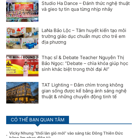
Studio Ha Dance – Đánh thức nghệ thuật
và gieo tự tin qua từng nhịp nhảy
LaNa Bảo Lộc – Tâm huyết kiến tạo môi
trường giáo dục chuẩn mực cho trẻ em
địa phương
Thạc sĩ & Debate Teacher Nguyễn Thị
Bảo Ngọc: “Debate – chìa khóa giúp học
sinh khác biệt trong thời đại AI”
TAT Lighting – Đắm chìm trong không
gian sống được kể bằng ánh sáng nghệ
thuật & những chuyển động tinh tế
CÓ THỂ BẠN QUAN TÂM
Vicky Nhung “thổi làn gió mới” vào sáng tác Đông Thiên Đức
bằng âm nhạc điện tử