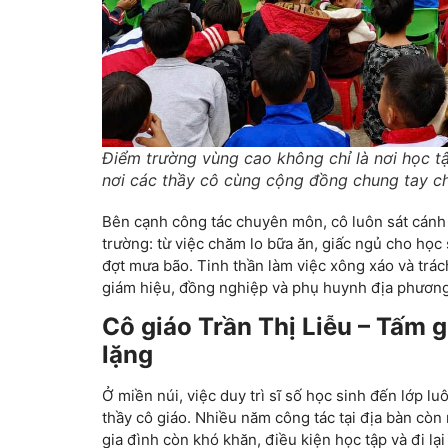
Điểm trường vùng cao không chỉ là nơi học tậ
nơi các thầy cô cùng cộng đồng chung tay c
Bên cạnh công tác chuyên môn, cô luôn sát cánh
trường: từ việc chăm lo bữa ăn, giấc ngủ cho học 
đợt mưa bão. Tinh thần làm việc xông xáo và trác
giám hiệu, đồng nghiệp và phụ huynh địa phươn
Cô giáo Trần Thị Liễu – Tấm 
lặng
Ở miền núi, việc duy trì sĩ số học sinh đến lớp l
thầy cô giáo. Nhiều năm công tác tại địa bàn còn
gia đình còn khó khăn, điều kiện học tập và đi lạ