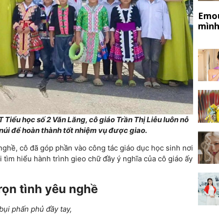
Emou
mình
iểu học số 2 Văn Lăng, cô giáo Trần Thị Liễu luôn nỗ
núi để hoàn thành tốt nhiệm vụ được giao.
 nghề, cô đã góp phần vào công tác giáo dục học sinh nơi
tìm hiểu hành trình gieo chữ đầy ý nghĩa của cô giáo ấy
rọn tình yêu nghề
ụi phấn phủ đầy tay,