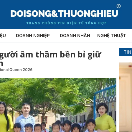
IỆU
DOANH NGHIỆP
DOANH NHÂN
NGHỆ THUẬT
Người âm thầm bền bỉ giữ
TIN
n
tional Queen 2026