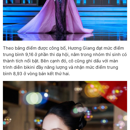
Theo bảng điểm được công bố, Hương Giang đạt mức điểm
trung bình 9,16 ở phần thi dạ hội, nằm trong nhóm thí sinh có
thành tích nổi bật. Bên cạnh đó, cô cũng ghi dấu với màn
trình diễn bikini đầy năng lượng và nhận mức điểm trung
bình 8,93 ở vòng bán kết thứ hai.