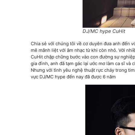
DJ/MC hype CuHit
Chia sẻ với chúng tôi về cơ duyên đưa anh đến 
mê mãnh liệt với âm nhạc từ khi còn nhỏ. Với nh
CuHit chập chững bước vào con đường sự nghiệp â
gia đình, anh đã tạm gác lại ước mơ làm ca sĩ và 
Nhưng với tình yêu nghệ thuật rực cháy trong tim 
vực DJ/MC hype đến nay đã được 6 năm