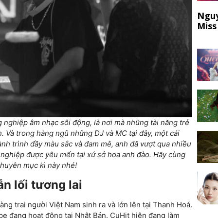
Nguy
Miss
 nghiệp âm nhạc sôi động, là nơi mà những tài năng trẻ
h. Và trong hàng ngũ những DJ và MC tại đây, một cái
hành trình đầy màu sắc và đam mê, anh đã vượt qua nhiều
ghiệp được yêu mến tại xứ sở hoa anh đào. Hãy cùng
huyên mục kì này nhé!
n lối tương lai
ng trai người Việt Nam sinh ra và lớn lên tại Thanh Hoá.
 Hype đang hoạt động tại Nhật Bản. CuHit hiện đang làm