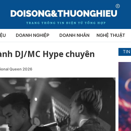
IỆU
DOANH NGHIỆP
DOANH NHÂN
NGHỆ THUẬT
hành DJ/MC Hype chuyên
TIN
tional Queen 2026