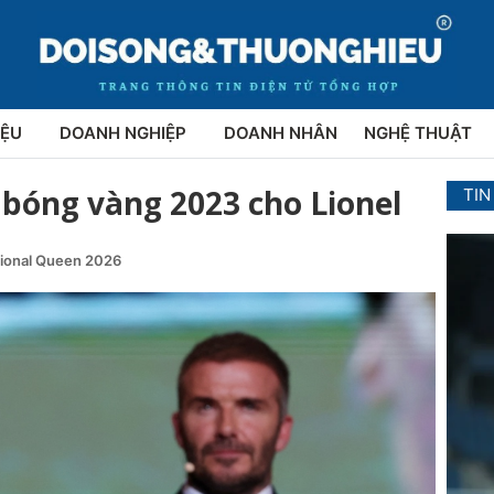
IỆU
DOANH NGHIỆP
DOANH NHÂN
NGHỆ THUẬT
bóng vàng 2023 cho Lionel
TIN
tional Queen 2026