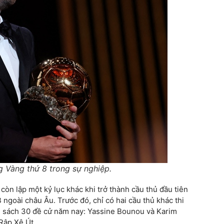
g Vàng thứ 8 trong sự nghiệp.
còn lập một kỷ lục khác khi trở thành cầu thủ đầu tiên
 ngoài châu Âu. Trước đó, chỉ có hai cầu thủ khác thi
h sách 30 đề cử năm nay: Yassine Bounou và Karim
Rập Xê Út.