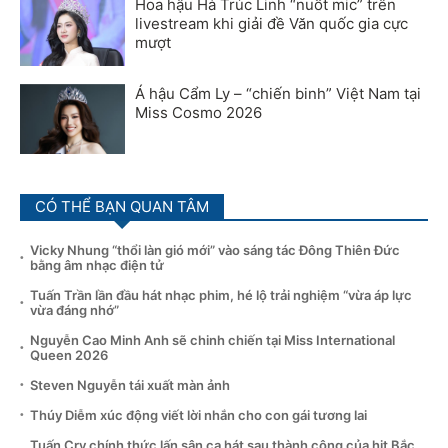
Hoa hậu Hà Trúc Linh “nuốt mic” trên
livestream khi giải đề Văn quốc gia cực
mượt
Á hậu Cẩm Ly – “chiến binh” Việt Nam tại
Miss Cosmo 2026
CÓ THỂ BẠN QUAN TÂM
Vicky Nhung “thổi làn gió mới” vào sáng tác Đông Thiên Đức
bằng âm nhạc điện tử
Tuấn Trần lần đầu hát nhạc phim, hé lộ trải nghiệm “vừa áp lực
vừa đáng nhớ”
Nguyễn Cao Minh Anh sẽ chinh chiến tại Miss International
Queen 2026
Steven Nguyễn tái xuất màn ảnh
Thúy Diễm xúc động viết lời nhắn cho con gái tương lai
Tuấn Cry chính thức lấn sân ca hát sau thành công của hit Bắc