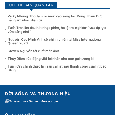
CÓ THỂ BẠN QUAN TÂM
Vicky Nhung “thổi làn gió mới” vào sáng tác Đông Thiên Đức
bằng âm nhạc điện tử
Tuấn Trần lần đầu hát nhạc phim, hé lộ trải nghiệm “vừa áp lực
vừa đáng nhớ”
Nguyễn Cao Minh Anh sẽ chinh chiến tại Miss International
Queen 2026
Steven Nguyễn tái xuất màn ảnh
Thúy Diễm xúc động viết lời nhắn cho con gái tương lai
Tuấn Cry chính thức lấn sân ca hát sau thành công của hit Bắc
Bling
ĐỜI SỐNG VÀ THƯƠNG HIỆU
Doisongvathuonghieu.com