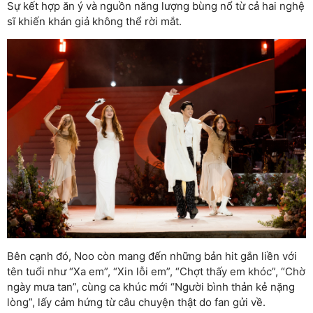
Sự kết hợp ăn ý và nguồn năng lượng bùng nổ từ cả hai nghệ
sĩ khiến khán giả không thể rời mắt.
Bên cạnh đó, Noo còn mang đến những bản hit gắn liền với
tên tuổi như “Xa em”, “Xin lỗi em”, “Chợt thấy em khóc”, “Chờ
ngày mưa tan”, cùng ca khúc mới “Người bình thản kẻ nặng
lòng”, lấy cảm hứng từ câu chuyện thật do fan gửi về.