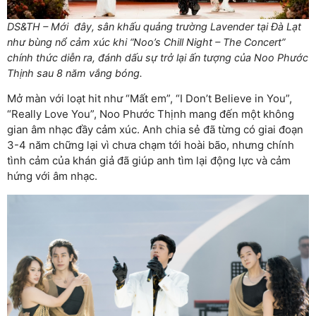
DS&TH – Mới đây, sân khấu quảng trường Lavender tại Đà Lạt
như bùng nổ cảm xúc khi “Noo’s Chill Night – The Concert”
chính thức diễn ra, đánh dấu sự trở lại ấn tượng của Noo Phước
Thịnh sau 8 năm vắng bóng.
Mở màn với loạt hit như “Mất em”, “I Don’t Believe in You”,
“Really Love You”, Noo Phước Thịnh mang đến một không
gian âm nhạc đầy cảm xúc. Anh chia sẻ đã từng có giai đoạn
3-4 năm chững lại vì chưa chạm tới hoài bão, nhưng chính
tình cảm của khán giả đã giúp anh tìm lại động lực và cảm
hứng với âm nhạc.