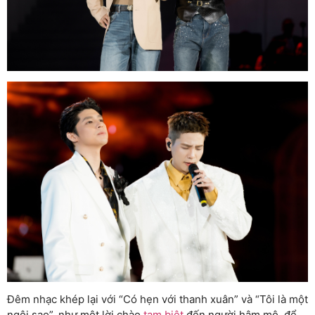
Đêm nhạc khép lại với “Có hẹn với thanh xuân” và “Tôi là một
ngôi sao”, như một lời chào
tạm biệt
đến người hâm mộ, để