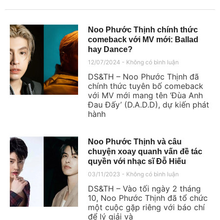
Noo Phước Thịnh chính thức
comeback với MV mới: Ballad
hay Dance?
12/07/2024
Không có bình luận
DS&TH – Noo Phước Thịnh đã
chính thức tuyên bố comeback
với MV mới mang tên ‘Đùa Anh
Đau Đấy’ (D.A.D.D), dự kiến phát
hành
Noo Phước Thịnh và câu
chuyện xoay quanh vấn đề tác
quyền với nhạc sĩ Đỗ Hiếu
03/11/2023
Không có bình luận
DS&TH – Vào tối ngày 2 tháng
10, Noo Phước Thịnh đã tổ chức
một cuộc gặp riêng với báo chí
để lý giải và