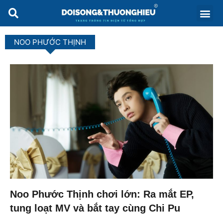
NOO PHƯỚC THỊNH
Noo Phước Thịnh chơi lớn: Ra mắt EP,
tung loạt MV và bắt tay cùng Chi Pu