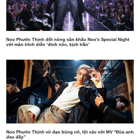
Noo Phước Thịnh đốt nóng sân khấu Noo’s Special Night
với màn trình diễn ‘đỉnh nóc, kịch trần’
Noo Phước Thịnh vũ đạo bùng nổ, lột xác với MV “Đùa anh
đau đấy”