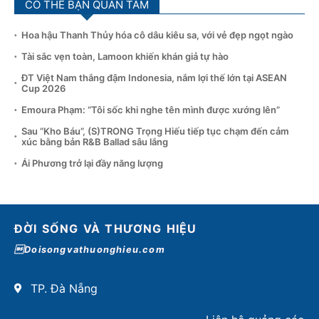
CÓ THỂ BẠN QUAN TÂM
Hoa hậu Thanh Thủy hóa cô dâu kiêu sa, với vẻ đẹp ngọt ngào
Tài sắc vẹn toàn, Lamoon khiến khán giả tự hào
ĐT Việt Nam thắng đậm Indonesia, nắm lợi thế lớn tại ASEAN
Cup 2026
Emoura Phạm: “Tôi sốc khi nghe tên mình được xướng lên”
Sau “Kho Báu”, (S)TRONG Trọng Hiếu tiếp tục chạm đến cảm
xúc bằng bản R&B Ballad sâu lắng
Ái Phương trở lại đầy năng lượng
ĐỜI SỐNG VÀ THƯƠNG HIỆU
Doisongvathuonghieu.com
TP. Đà Nẵng