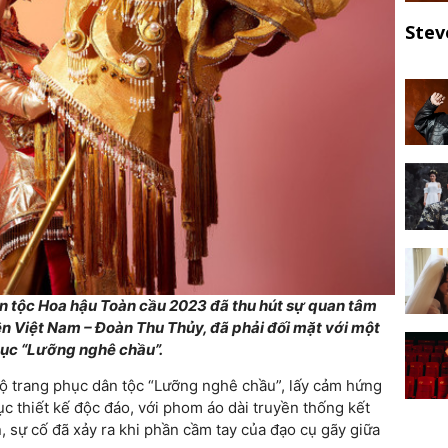
Stev
ân tộc Hoa hậu Toàn cầu 2023 đã thu hút sự quan tâm
ện Việt Nam – Đoàn Thu Thủy, đã phải đối mặt với một
hục “Lưỡng nghê chầu”.
ộ trang phục dân tộc “Lưỡng nghê chầu”, lấy cảm hứng
ục thiết kế độc đáo, với phom áo dài truyền thống kết
, sự cố đã xảy ra khi phần cầm tay của đạo cụ gãy giữa