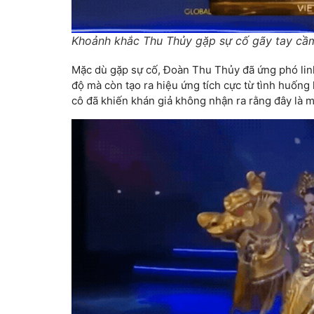
Khoảnh khắc Thu Thủy gặp sự cố gãy tay cầm 
Mặc dù gặp sự cố, Đoàn Thu Thủy đã ứng phó lin
độ mà còn tạo ra hiệu ứng tích cực từ tình huốn
cô đã khiến khán giả không nhận ra rằng đây là 