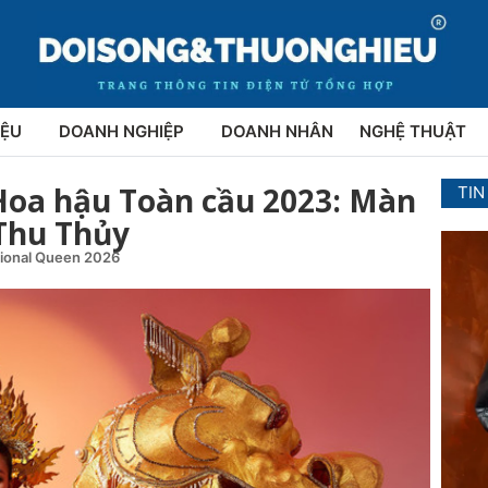
IỆU
DOANH NGHIỆP
DOANH NHÂN
NGHỆ THUẬT
 Hoa hậu Toàn cầu 2023: Màn
TIN
 Thu Thủy
tional Queen 2026