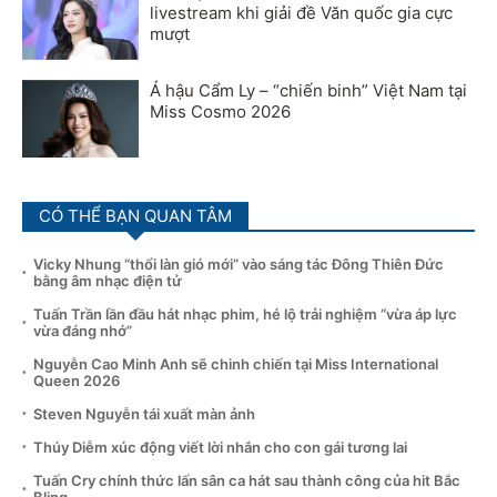
livestream khi giải đề Văn quốc gia cực
mượt
Á hậu Cẩm Ly – “chiến binh” Việt Nam tại
Miss Cosmo 2026
CÓ THỂ BẠN QUAN TÂM
Vicky Nhung “thổi làn gió mới” vào sáng tác Đông Thiên Đức
bằng âm nhạc điện tử
Tuấn Trần lần đầu hát nhạc phim, hé lộ trải nghiệm “vừa áp lực
vừa đáng nhớ”
Nguyễn Cao Minh Anh sẽ chinh chiến tại Miss International
Queen 2026
Steven Nguyễn tái xuất màn ảnh
Thúy Diễm xúc động viết lời nhắn cho con gái tương lai
Tuấn Cry chính thức lấn sân ca hát sau thành công của hit Bắc
Bling