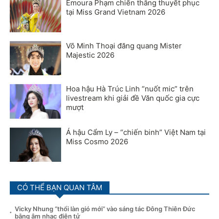
Emoura Phạm chiến thắng thuyết phục
tại Miss Grand Vietnam 2026
Võ Minh Thoại đăng quang Mister
Majestic 2026
Hoa hậu Hà Trúc Linh “nuốt mic” trên
livestream khi giải đề Văn quốc gia cực
mượt
Á hậu Cẩm Ly – “chiến binh” Việt Nam tại
Miss Cosmo 2026
CÓ THỂ BẠN QUAN TÂM
Vicky Nhung “thổi làn gió mới” vào sáng tác Đông Thiên Đức
bằng âm nhạc điện tử