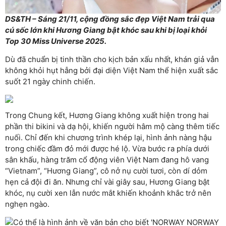
DS&TH – Sáng 21/11, cộng đồng sắc đẹp Việt Nam trải qua
cú sốc lớn khi Hương Giang bật khóc sau khi bị loại khỏi
Top 30 Miss Universe 2025.
Dù đã chuẩn bị tinh thần cho kịch bản xấu nhất, khán giả vẫn
không khỏi hụt hẫng bởi đại diện Việt Nam thể hiện xuất sắc
suốt 21 ngày chinh chiến.
Trong Chung kết, Hương Giang không xuất hiện trong hai
phần thi bikini và dạ hội, khiến người hâm mộ càng thêm tiếc
nuối. Chỉ đến khi chương trình khép lại, hình ảnh nàng hậu
trong chiếc đầm đỏ mới được hé lộ. Vừa bước ra phía dưới
sân khấu, hàng trăm cổ động viên Việt Nam đang hô vang
“Vietnam”, “Hương Giang”, cô nở nụ cười tươi, còn dí dỏm
hẹn cả đội đi ăn. Nhưng chỉ vài giây sau, Hương Giang bật
khóc, nụ cười xen lẫn nước mắt khiến khoảnh khắc trở nên
nghẹn ngào.