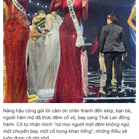
Nàng hậu cũng gửi lời cảm ơn chân thành đến ekip, bạn bè,
người hâm mộ đã thức đêm cổ vũ, bay sang Thái Lan đồng
hành. Cô tự nhận mình “
nợ mọi người một đêm không ngủ,
một chuyến bay, một cổ họng khan tiếng
”, những điều sẽ
luôn được cô ghi nhớ.