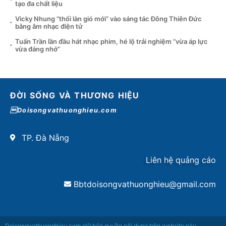
tạo đa chất liệu
Vicky Nhung “thổi làn gió mới” vào sáng tác Đông Thiên Đức
bằng âm nhạc điện tử
Tuấn Trần lần đầu hát nhạc phim, hé lộ trải nghiệm “vừa áp lực
vừa đáng nhớ”
ĐỜI SỐNG VÀ THƯƠNG HIỆU
Doisongvathuonghieu.com
TP. Đà Nẵng
Liên hệ quảng cáo
Bbtdoisongvathuonghieu@gmail.com
Doisongvathuonghieu.com giữ bản quyền nội dung trên website này.