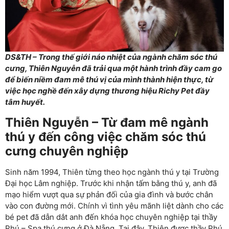
DS&TH – Trong thế giới náo nhiệt của ngành chăm sóc thú
cưng, Thiên Nguyễn đã trải qua một hành trình đầy cam go
để biến niềm đam mê thú vị của mình thành hiện thực, từ
việc học nghề đến xây dựng thương hiệu Richy Pet đầy
tâm huyết.
Thiên Nguyễn – Từ đam mê ngành
thú y đến công việc chăm sóc thú
cưng chuyên nghiệp
Sinh năm 1994, Thiên từng theo học ngành thú y tại Trường
Đại học Lâm nghiệp. Trước khi nhận tấm bằng thú y, anh đã
mạo hiểm vượt qua sự phản đối của gia đình và bước chân
vào con đường mới. Chính vì tình yêu mãnh liệt dành cho các
bé pet đã dẫn dắt anh đến khóa học chuyên nghiệp tại thầy
Phú – Spa thú cưng ở Đà Nẵng. Tại đây, Thiên được thầy Phú