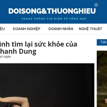
IỆU
DOANH NGHIỆP
DOANH NHÂN
NGHỆ THUẬT
nh tìm lại sức khỏe của
TIN
 Thanh Dung
gọt ngào