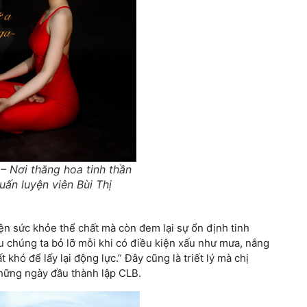
 Nơi thăng hoa tinh thần
́n luyện viên Bùi Thị
iện sức khỏe thể chất mà còn đem lại sự ổn định tinh
Nếu chúng ta bỏ lỡ mỗi khi có điều kiện xấu như mưa, nắng
 khó để lấy lại động lực.” Đây cũng là triết lý mà chị
̃ng ngày đầu thành lập CLB.