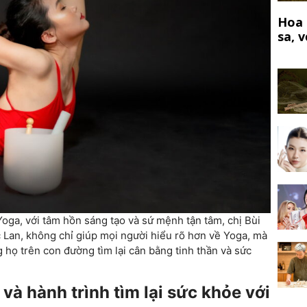
Hoa 
sa, 
oga, với tâm hồn sáng tạo và sứ mệnh tận tâm, chị Bùi
c Lan, không chỉ giúp mọi người hiểu rõ hơn về Yoga, mà
họ trên con đường tìm lại cân bằng tinh thần và sức
 và hành trình tìm lại sức khỏe với