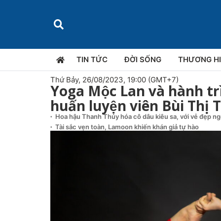
TIN TỨC
ĐỜI SỐNG
THƯƠNG H
Thứ Bảy, 26/08/2023, 19:00 (GMT+7)
Yoga Mộc Lan và hành trì
huấn luyện viên Bùi Thị
Hoa hậu Thanh Thủy hóa cô dâu kiêu sa, với vẻ đẹp n
Tài sắc vẹn toàn, Lamoon khiến khán giả tự hào