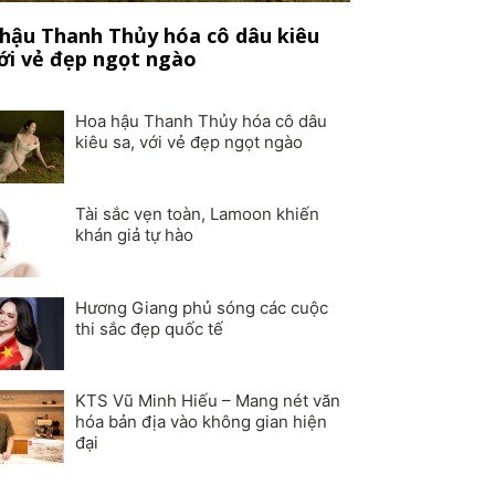
hậu Thanh Thủy hóa cô dâu kiêu
với vẻ đẹp ngọt ngào
Hoa hậu Thanh Thủy hóa cô dâu
kiêu sa, với vẻ đẹp ngọt ngào
Tài sắc vẹn toàn, Lamoon khiến
khán giả tự hào
Hương Giang phủ sóng các cuộc
thi sắc đẹp quốc tế
KTS Vũ Minh Hiếu – Mang nét văn
hóa bản địa vào không gian hiện
đại