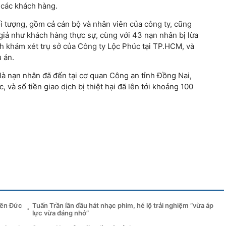
a các khách hàng.
i tượng, gồm cả cán bộ và nhân viên của công ty, cũng
iả như khách hàng thực sự, cùng với 43 nạn nhân bị lừa
nh khám xét trụ sở của Công ty Lộc Phúc tại TP.HCM, và
ụ án.
là nạn nhân đã đến tại cơ quan Công an tỉnh Đồng Nai,
 và số tiền giao dịch bị thiệt hại đã lên tới khoảng 100
iên Đức
Tuấn Trần lần đầu hát nhạc phim, hé lộ trải nghiệm “vừa áp
lực vừa đáng nhớ”