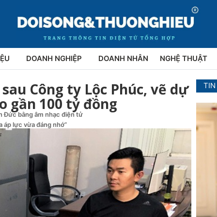
IỆU
DOANH NGHIỆP
DOANH NHÂN
NGHỆ THUẬT
sau Công ty Lộc Phúc, vẽ dự
TIN
o gần 100 tỷ đồng
ên Đức bằng âm nhạc điện tử
ừa áp lực vừa đáng nhớ”