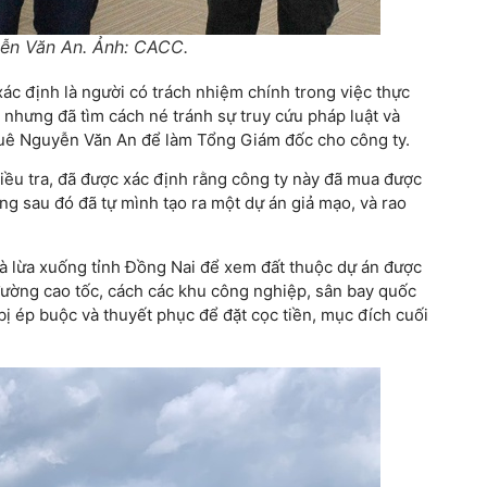
ễn Văn An. Ảnh: CACC.
c định là người có trách nhiệm chính trong việc thực
 nhưng đã tìm cách né tránh sự truy cứu pháp luật và
huê Nguyễn Văn An để làm Tổng Giám đốc cho công ty.
iều tra, đã được xác định rằng công ty này đã mua được
hưng sau đó đã tự mình tạo ra một dự án giả mạo, và rao
 lừa xuống tỉnh Đồng Nai để xem đất thuộc dự án được
ần đường cao tốc, cách các khu công nghiệp, sân bay quốc
bị ép buộc và thuyết phục để đặt cọc tiền, mục đích cuối