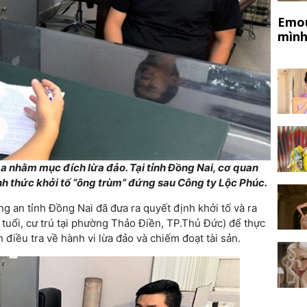
Emou
mình
a nhằm mục đích lừa đảo. Tại tỉnh Đồng Nai, cơ quan
nh thức khởi tố “ông trùm” đứng sau Công ty Lộc Phúc.
g an tỉnh Đồng Nai đã đưa ra quyết định khởi tố và ra
tuổi, cư trú tại phường Thảo Điền, TP.Thủ Đức) để thực
điều tra về hành vi lừa đảo và chiếm đoạt tài sản.