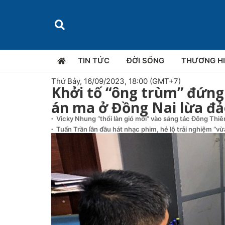
TIN TỨC
ĐỜI SỐNG
THƯƠNG H
Thứ Bảy, 16/09/2023, 18:00 (GMT+7)
Khởi tố “ông trùm” đứng 
án ma ở Đồng Nai lừa đả
Vicky Nhung “thổi làn gió mới” vào sáng tác Đông Thi
Tuấn Trần lần đầu hát nhạc phim, hé lộ trải nghiệm “v