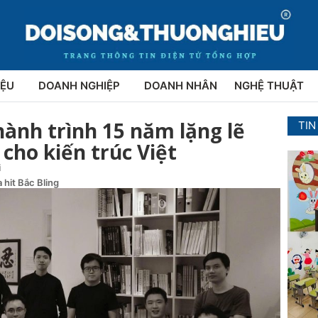
IỆU
DOANH NGHIỆP
DOANH NHÂN
NGHỆ THUẬT
ành trình 15 năm lặng lẽ
TIN
 cho kiến trúc Việt
i
 hit Bắc Bling