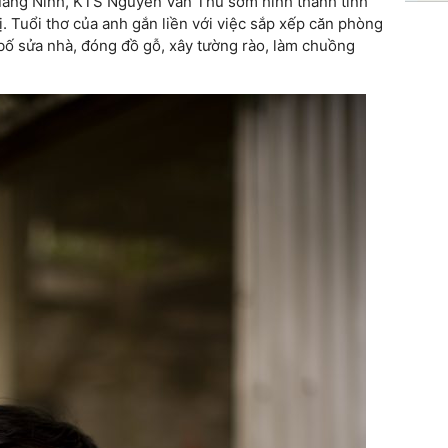
Quảng Ninh, KTS Nguyễn Văn Thu sớm hình thành tình
ị. Tuổi thơ của anh gắn liền với việc sắp xếp căn phòng
bố sửa nhà, đóng đồ gỗ, xây tường rào, làm chuồng