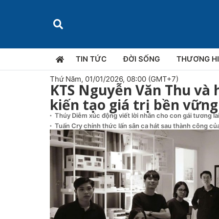
TIN TỨC
ĐỜI SỐNG
THƯƠNG H
Thứ Năm, 01/01/2026, 08:00 (GMT+7)
KTS Nguyễn Văn Thu và h
kiến tạo giá trị bền vững
Thúy Diễm xúc động viết lời nhắn cho con gái tương la
Tuấn Cry chính thức lấn sân ca hát sau thành công của