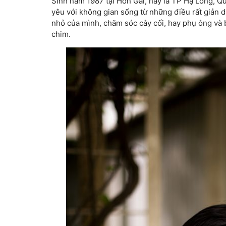
Sinh năm 1987 tại Hòn Gai, nay là TP Hạ Long, 
yêu với không gian sống từ những điều rất giản d
nhỏ của mình, chăm sóc cây cối, hay phụ ông và 
chim.