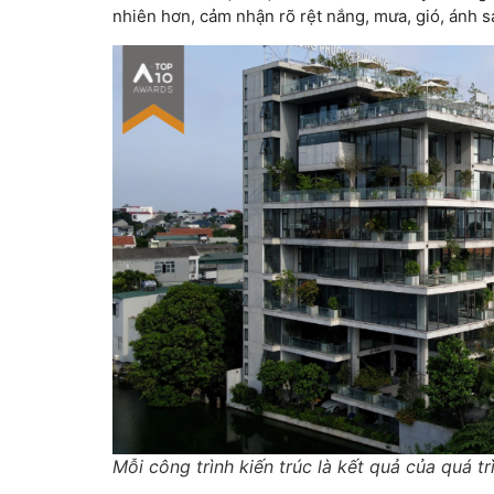
nhiên hơn, cảm nhận rõ rệt nắng, mưa, gió, ánh 
Mỗi công trình kiến trúc là kết quả của quá t