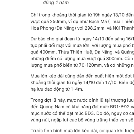
đúng 1 năm
Chỉ trong khoảng thời gian từ 19h ngày 13/10 đế
vượt quá 250mm, ví dụ như Bạch Mã (Thừa Thiê
Hòa Phong (Đà Nẵng) với 298.2mm, và Núi Thàn
Dự báo cho giai đoạn từ ngày 14/10 đến sáng 16/
tục phải đối mặt với mưa lớn, với lượng mưa phổ
quá 400mm. Thừa Thiên Huế, Đà Nẵng, và Quảng
những điểm có lượng mưa vượt quá 800mm. Còn ở
lượng mưa phổ biến từ 70-120mm, và có những n
Mưa lớn kéo dài cũng dẫn đến xuất hiện một đợt 
khoảng thời gian từ ngày 14/10 đến 17/10. Biên đ
hạ lưu dao động từ 1-4m.
Trong đợt lũ này, mực nước đỉnh lũ tại thượng l
đến Quảng Nam có khả năng đạt mức BĐ1-BĐ2 và 
mực nước có thể đạt mức BĐ3. Do đó, nguy cơ cao v
vùng núi, ngập lụt cục bộ vùng trũng thấp ven sô
Trước tình hình mưa lớn kéo dài, cơ quan khí tượn