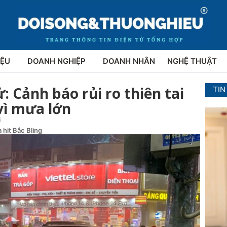
IỆU
DOANH NGHIỆP
DOANH NHÂN
NGHỆ THUẬT
ử: Cảnh báo rủi ro thiên tai
TIN
vì mưa lớn
i
 hit Bắc Bling