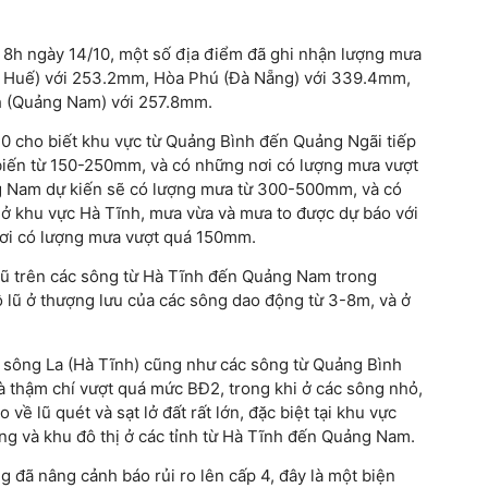
n 8h ngày 14/10, một số địa điểm đã ghi nhận lượng mưa
n Huế) với 253.2mm, Hòa Phú (Đà Nẵng) với 339.4mm,
h (Quảng Nam) với 257.8mm.
10 cho biết khu vực từ Quảng Bình đến Quảng Ngãi tiếp
 biến từ 150-250mm, và có những nơi có lượng mưa vượt
 Nam dự kiến sẽ có lượng mưa từ 300-500mm, và có
 khu vực Hà Tĩnh, mưa vừa và mưa to được dự báo với
ơi có lượng mưa vượt quá 150mm.
lũ trên các sông từ Hà Tĩnh đến Quảng Nam trong
ộ lũ ở thượng lưu của các sông dao động từ 3-8m, và ở
ưu sông La (Hà Tĩnh) cũng như các sông từ Quảng Bình
thậm chí vượt quá mức BĐ2, trong khi ở các sông nhỏ,
ề lũ quét và sạt lở đất rất lớn, đặc biệt tại khu vực
ng và khu đô thị ở các tỉnh từ Hà Tĩnh đến Quảng Nam.
g đã nâng cảnh báo rủi ro lên cấp 4, đây là một biện