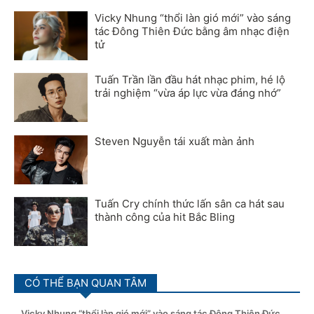
Vicky Nhung “thổi làn gió mới” vào sáng
tác Đông Thiên Đức bằng âm nhạc điện
tử
Tuấn Trần lần đầu hát nhạc phim, hé lộ
trải nghiệm “vừa áp lực vừa đáng nhớ”
Steven Nguyễn tái xuất màn ảnh
Tuấn Cry chính thức lấn sân ca hát sau
thành công của hit Bắc Bling
CÓ THỂ BẠN QUAN TÂM
Vicky Nhung “thổi làn gió mới” vào sáng tác Đông Thiên Đức