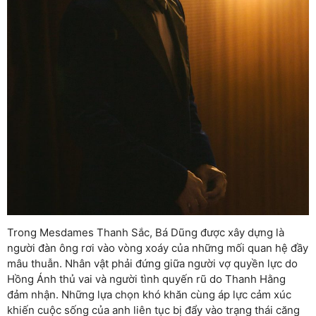
Trong Mesdames Thanh Sắc, Bá Dũng được xây dựng là
người đàn ông rơi vào vòng xoáy của những mối quan hệ đầy
mâu thuẫn. Nhân vật phải đứng giữa người vợ quyền lực do
Hồng Ánh thủ vai và người tình quyến rũ do Thanh Hằng
đảm nhận. Những lựa chọn khó khăn cùng áp lực cảm xúc
khiến cuộc sống của anh liên tục bị đẩy vào trạng thái căng