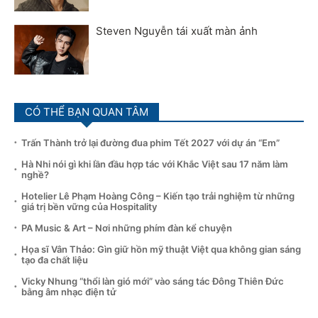
Steven Nguyễn tái xuất màn ảnh
CÓ THỂ BẠN QUAN TÂM
Trấn Thành trở lại đường đua phim Tết 2027 với dự án “Em”
Hà Nhi nói gì khi lần đầu hợp tác với Khắc Việt sau 17 năm làm
nghề?
Hotelier Lê Phạm Hoàng Công – Kiến tạo trải nghiệm từ những
giá trị bền vững của Hospitality
PA Music & Art – Nơi những phím đàn kể chuyện
Họa sĩ Vân Thảo: Gìn giữ hồn mỹ thuật Việt qua không gian sáng
tạo đa chất liệu
Vicky Nhung “thổi làn gió mới” vào sáng tác Đông Thiên Đức
bằng âm nhạc điện tử