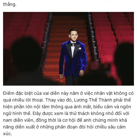
thẳng.
Điểm đặc biệt của vai diễn này nằm ở việc nhân vật không có
quá nhiều lời thoại. Thay vào đó, Lương Thế Thành phải thể
hiện phần lớn nội tâm thông qua ánh mắt, biểu cảm và ngôn
ngữ hình thể. Đây được xem là thử thách không nhỏ đối với
nam diễn viên, đồng thời là cơ hội để anh chứng minh khả
năng diễn xuất ở những phân đoạn đòi hỏi chiều sâu cảm
xúc.