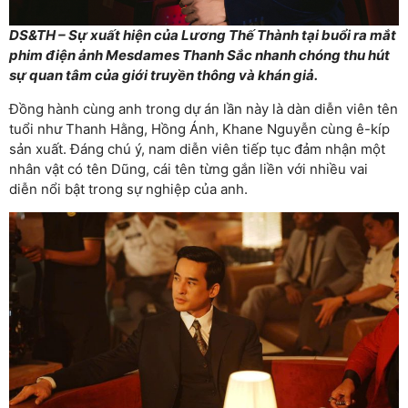
DS&TH – Sự xuất hiện của Lương Thế Thành tại buổi ra mắt
phim điện ảnh Mesdames Thanh Sắc nhanh chóng thu hút
sự quan tâm của giới truyền thông và khán giả.
Đồng hành cùng anh trong dự án lần này là dàn diễn viên tên
tuổi như Thanh Hằng, Hồng Ánh, Khane Nguyễn cùng ê-kíp
sản xuất. Đáng chú ý, nam diễn viên tiếp tục đảm nhận một
nhân vật có tên Dũng, cái tên từng gắn liền với nhiều vai
diễn nổi bật trong sự nghiệp của anh.