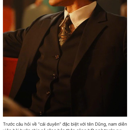
Trước câu hỏi về “cái duyên” đặc biệt với tên Dũng, nam diễn