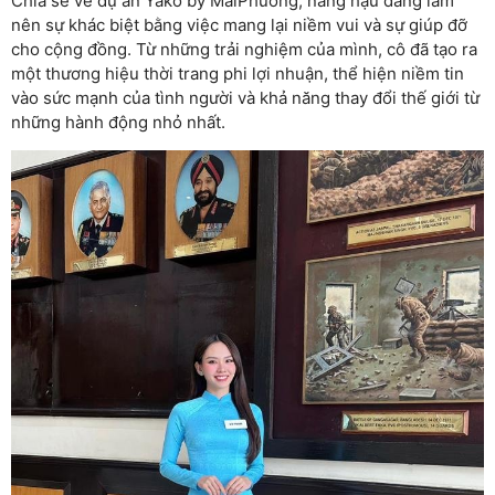
Chia sẻ về dự án Yako by MaiPhuong, nàng hậu đang làm
nên sự khác biệt bằng việc mang lại niềm vui và sự giúp đỡ
cho cộng đồng. Từ những trải nghiệm của mình, cô đã tạo ra
một thương hiệu thời trang phi lợi nhuận, thể hiện niềm tin
vào sức mạnh của tình người và khả năng thay đổi thế giới từ
những hành động nhỏ nhất.