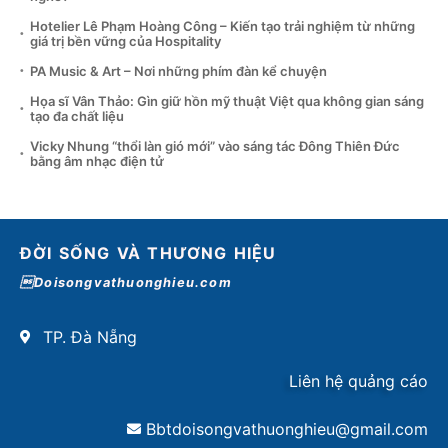
Hotelier Lê Phạm Hoàng Công – Kiến tạo trải nghiệm từ những
giá trị bền vững của Hospitality
PA Music & Art – Nơi những phím đàn kể chuyện
Họa sĩ Vân Thảo: Gìn giữ hồn mỹ thuật Việt qua không gian sáng
tạo đa chất liệu
Vicky Nhung “thổi làn gió mới” vào sáng tác Đông Thiên Đức
bằng âm nhạc điện tử
ĐỜI SỐNG VÀ THƯƠNG HIỆU
Doisongvathuonghieu.com
TP. Đà Nẵng
Liên hệ quảng cáo
Bbtdoisongvathuonghieu@gmail.com