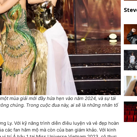
Stev
ột mùa giải mới đầy hứa hẹn vào năm 2024, và sự tái
công chúng. Trong cuộc đua này, ai sẽ là những nhân tố
g Ly. Với kỹ năng trình diễn điêu luyện và vẻ đẹp hoàn
của các fan hâm mộ mà còn của ban giám khảo. Với kinh
 vị trí Á hậu 1 tại Miss Universe Vietnam 2023, cô thực