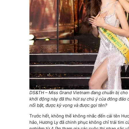
DS&TH – Miss Grand Vietnam đang chuẩn bị cho m
khởi động này đã thu hút sự chú ý của đông đảo 
nổi bật, được kỳ vọng và được gọi tên?
Trước hết, không thể không nhắc đến cái tên Hươn
hảo, Hương Ly đã chinh phục không chỉ trái tim 
nghiệm từ 4 lần tham gia các cuộc thi nhan sắc và