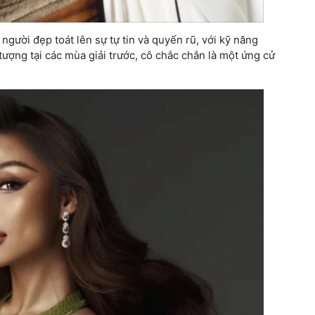
ười đẹp toát lên sự tự tin và quyến rũ, với kỹ năng
n tượng tại các mùa giải trước, cô chắc chắn là một ứng cử