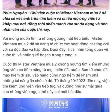
Phúc Nguyễn – Chủ tịch cuộc thi Mister Vietnam mùa 2 đã
chia sẻ về hành trình tìm kiếm và chiêu mộ ứng viên từ
khắp mọi nơi, đồng thời nhấn mạnh vào sự đa dạng và tính
nhân văn của cuộc thi này.
Với mong muốn tìm ra những gương mặt tiêu biểu, Mister
Vietnam mùa 2 đã và đang tổ chức các hoạt động casting call
với sự độc đáo và hấp dẫn. Dưới đây là cái nhìn tổng quan về
cuộc thi và những kế hoạch trong tương lai.
Cuộc thi Mister Vietnam mùa 2 không ngừng tìm kiếm những
ứng viên có tiềm năng từ mọi miền đất nước. Ban tổ chức đã
mạo hiểm đi sâu vào hang cùng ngõ hẻm để khám phá
những tài năng ẩn chứa ở đó. Từ tháng 10-2023 đến nay, việc
tìm kiếm ứng viên vẫn tiếp tục, và dường như sự mài giũa
cho những viên ngọc thô này chỉ mới bắt đầu.