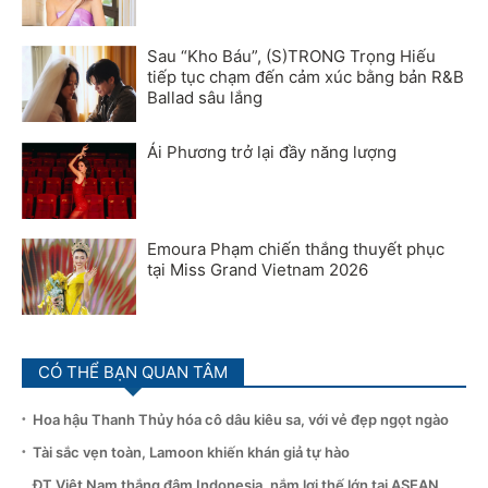
Sau “Kho Báu”, (S)TRONG Trọng Hiếu
tiếp tục chạm đến cảm xúc bằng bản R&B
Ballad sâu lắng
Ái Phương trở lại đầy năng lượng
Emoura Phạm chiến thắng thuyết phục
tại Miss Grand Vietnam 2026
CÓ THỂ BẠN QUAN TÂM
Hoa hậu Thanh Thủy hóa cô dâu kiêu sa, với vẻ đẹp ngọt ngào
Tài sắc vẹn toàn, Lamoon khiến khán giả tự hào
ĐT Việt Nam thắng đậm Indonesia, nắm lợi thế lớn tại ASEAN