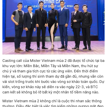
Casting call của Mister Vietnam mùa 2 đã được tổ chức tại ba
khu vực lớn: Miền Bắc, Miền Tây và Miền Nam, thu hút sự
chú ý và tham gia tích cực từ các ứng viên. Đến thời điểm
hiện tại, số lượng thí sinh tham dự đã gần đủ, nhưng vẫn còn
vài slot trống trước khi bước vào vòng sơ khảo toàn quốc. Dự
kiến, vòng sơ khảo này sẽ diễn ra vào ngày 22-3, và BTC
cam kết sẽ không bỏ lỡ bất kỳ một nhân tố tiềm năng nào.
Mister Vietnam mùa 2 không chỉ là cuộc thi nhan sắc thông
thường. Điều đặc biệt là việc tìm kiếm những gương mặt đẹp