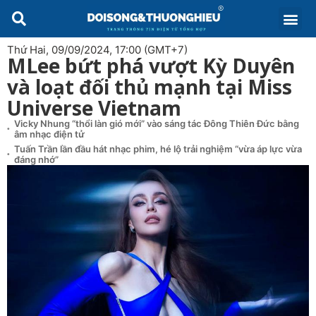
Thứ Hai, 09/09/2024, 17:00 (GMT+7)
MLee bứt phá vượt Kỳ Duyên
và loạt đối thủ mạnh tại Miss
Universe Vietnam
Vicky Nhung “thổi làn gió mới” vào sáng tác Đông Thiên Đức bằng
âm nhạc điện tử
Tuấn Trần lần đầu hát nhạc phim, hé lộ trải nghiệm “vừa áp lực vừa
đáng nhớ”