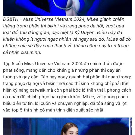
DS&TH – Miss Universe Vietnam 2024, MLee giành chiến
thắng trong phần thi bikini và trang phục dạ hội, vượt qua
loạt đối thủ đáng gờm, đặc biệt là Kỳ Duyên. Điều này đã
khiến không ít người ngạc nhiên và ngay sau đó, MLee đã có
những chia sẻ đầy chân thành về thành công này trên trang
cá nhân của mình.
Tập 5 của Miss Universe Vietnam 2024 đã chính thức được
phát sóng, mang đến cho khán giả những phần thi đầy ấn
tượng và gay cấn. Tập này xoay quanh hai phần thi quan trọng:
trang phục dạ hội và bikini, nơi các thí sinh không chỉ phải thể
hiện kỹ năng catwalk mà còn phải bộc lộ thần thái, phong cách
cá nhân để chinh phục ban giám khảo. MLee, với phong cách
biểu diễn tự tin, lôi cuốn và chuyên nghiệp, đã tỏa sáng và lọt
vào top 5 thí sinh có màn trình diễn xuất sắc nhất.