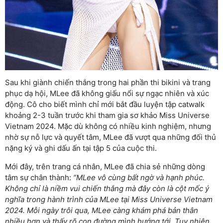
Sau khi giành chiến thắng trong hai phần thi bikini và trang
phục dạ hội, MLee đã không giấu nổi sự ngạc nhiên và xúc
động. Cô cho biết mình chỉ mới bắt đầu luyện tập catwalk
khoảng 2-3 tuần trước khi tham gia sơ khảo Miss Universe
Vietnam 2024. Mặc dù không có nhiều kinh nghiệm, nhưng
nhờ sự nỗ lực và quyết tâm, MLee đã vượt qua những đối thủ
nặng ký và ghi dấu ấn tại tập 5 của cuộc thi.
Mới đây, trên trang cá nhân, MLee đã chia sẻ những dòng
tâm sự chân thành:
“MLee vô cùng bất ngờ và hạnh phúc.
Không chỉ là niềm vui chiến thắng mà đây còn là cột mốc ý
nghĩa trong hành trình của MLee tại Miss Universe Vietnam
2024. Mỗi ngày trôi qua, MLee càng khám phá bản thân
nhiều hơn và thấy rõ con đường mình hướng tới. Tuy nhiên,