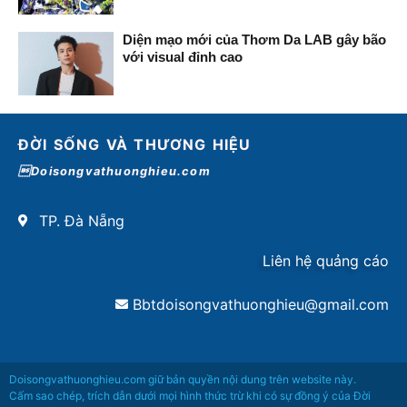
Diện mạo mới của Thơm Da LAB gây bão
với visual đỉnh cao
ĐỜI SỐNG VÀ THƯƠNG HIỆU
Doisongvathuonghieu.com
TP. Đà Nẵng
Liên hệ quảng cáo
Bbtdoisongvathuonghieu@gmail.com
Doisongvathuonghieu.com giữ bản quyền nội dung trên website này.
Cấm sao chép, trích dẫn dưới mọi hình thức trừ khi có sự đồng ý của Đời