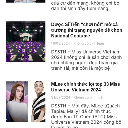
của cư dân mạng, không chỉ bởi
dàn thí sinh đầy tiềm năng
Dược Sĩ Tiến “chơi nổi” mở cả
trường thi trạng nguyên để chọn
National Costume
16/08/2024
Không có bình luận
DS&TH – Miss Universe Vietnam
2024 không chỉ là sân chơi dành
cho những người đẹp tham gia
tranh tài, mà còn là một bệ
MLee chính thức lọt top 33 Miss
Universe Vietnam 2024
31/07/2024
Không có bình luận
DS&TH – Mới đây, MLee (Quách
Tapiau Maily) đã chính thức
được Ban Tổ Chức (BTC) Miss
Universe Vietnam 2024 công bố
là một trong