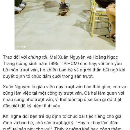
Trao đổi với
chúng tôi
, Mai Xuân Nguyên và Hoàng Ngọc
Trang (cùng sinh năm 1995, TP.HCM) cho hay, với tình yêu
bộ môn trượt ván, họ khiến bạn bè và người thân bất ngờ khi
quyết định tổ chức đám cưới trong sân trượt.
Xuân Nguyên là giáo viên dạy trượt ván bán thời gian, còn vợ
cũng làm việc tại một công ty trượt ván. Cả hai làm quen với
nhau cũng nhờ trượt ván, vì thế luôn ấp ủ sẽ làm gì đó thật
đặc biệt để kỷ niệm tình yêu.
Khi nghe đôi bạn trẻ dự định tổ chức đãi tiệc riêng cho gia
đình và bạn bè, chủ sân trượt gợi ý: “Hay tụi bay làm đám
cưới tại sân này cho vui”. Thấy ý tưởng khá hay, cộng thêm