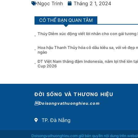
Ngọc Trinh
Tháng 2 1, 2024
CÓ THỂ BẠN QUAN TÂM
Thúy Diễm xúc động viết lời nhắn cho con gái tương l
Hoa hậu Thanh Thủy hóa cô dâu kiêu sa, với vẻ đẹp 
ngào
ĐT Việt Nam thắng đậm Indonesia, nắm lợi thế lớn t
Cup 2026
ĐỜI SỐNG VÀ THƯƠNG HIỆU
Doisongvathuonghieu.com
TP. Đà Nẵng
Doisongvathuonghieu.com giữ bản quyền nội dung trên websi