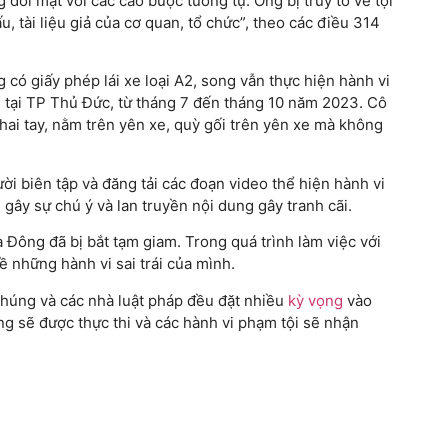
đối mặt với các cáo buộc tương tự. Ông bị truy tố về tội
u, tài liệu giả của cơ quan, tổ chức”, theo các điều 314
 có giấy phép lái xe loại A2, song vẫn thực hiện hành vi
 tại TP Thủ Đức, từ tháng 7 đến tháng 10 năm 2023. Cô
hai tay, nằm trên yên xe, quỳ gối trên yên xe mà không
i biên tập và đăng tải các đoạn video thể hiện hành vi
gây sự chú ý và lan truyền nội dung gây tranh cãi.
Đông đã bị bắt tạm giam. Trong quá trình làm việc với
ề những hành vi sai trái của mình.
chúng và các nhà luật pháp đều đặt nhiều
kỳ vọng
vào
ng sẽ được thực thi và các hành vi phạm tội sẽ nhận