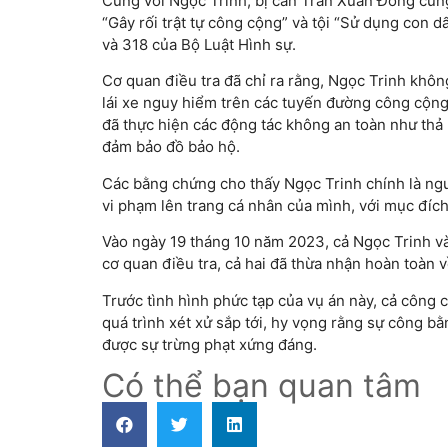
Cùng với Ngọc Trinh, bị can Trần Xuân Đông cũng 
“Gây rối trật tự công cộng” và tội “Sử dụng con dấ
và 318 của Bộ Luật Hình sự.
Cơ quan điều tra đã chỉ ra rằng, Ngọc Trinh không
lái xe nguy hiểm trên các tuyến đường công cộng
đã thực hiện các động tác không an toàn như thả 
đảm bảo đồ bảo hộ.
Các bằng chứng cho thấy Ngọc Trinh chính là ngườ
vi phạm lên trang cá nhân của mình, với mục đích 
Vào ngày 19 tháng 10 năm 2023, cả Ngọc Trinh và 
cơ quan điều tra, cả hai đã thừa nhận hoàn toàn v
Trước tình hình phức tạp của vụ án này, cả công 
quá trình xét xử sắp tới, hy vọng rằng sự công bằ
được sự trừng phạt xứng đáng.
Có thể bạn quan tâm