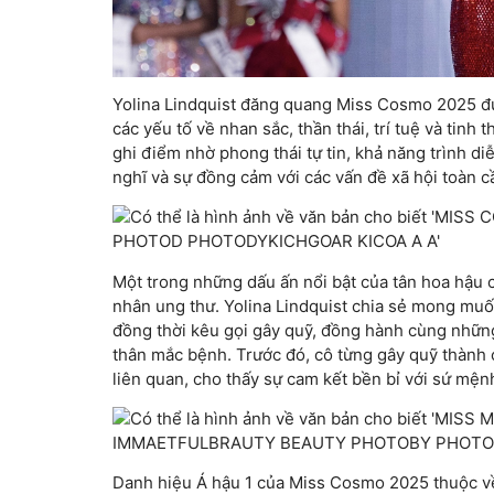
Yolina Lindquist đăng quang Miss Cosmo 2025 đượ
các yếu tố về nhan sắc, thần thái, trí tuệ và tin
ghi điểm nhờ phong thái tự tin, khả năng trình d
nghĩ và sự đồng cảm với các vấn đề xã hội toàn c
Một trong những dấu ấn nổi bật của tân hoa hậu 
nhân ung thư. Yolina Lindquist chia sẻ mong mu
đồng thời kêu gọi gây quỹ, đồng hành cùng những
thân mắc bệnh. Trước đó, cô từng gây quỹ thàn
liên quan, cho thấy sự cam kết bền bỉ với sứ mện
Danh hiệu Á hậu 1 của Miss Cosmo 2025 thuộc về 