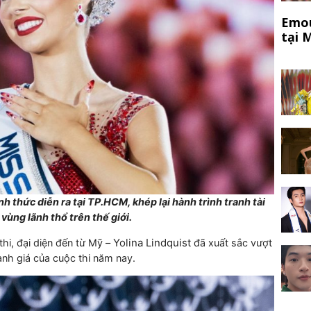
Emou
tại 
nh thức diễn ra tại TP.HCM, khép lại hành trình tranh tài
vùng lãnh thổ trên thế giới.
Yolina Lindquist
hi, đại diện đến từ Mỹ –
đã xuất sắc vượt
nh giá của cuộc thi năm nay.