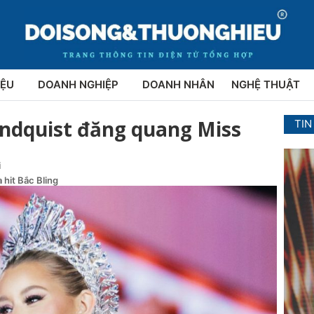
IỆU
DOANH NGHIỆP
DOANH NHÂN
NGHỆ THUẬT
indquist đăng quang Miss
TIN
i
 hit Bắc Bling