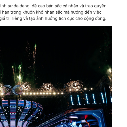
inh sự đa dạng, đề cao bản sắc cá nhân và trao quyền
iới hạn trong khuôn khổ nhan sắc mà hướng đến việc
giá trị riêng và tạo ảnh hưởng tích cực cho cộng đồng.