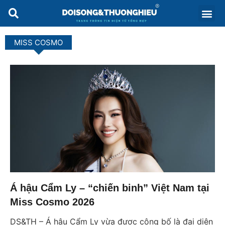
MISS COSMO
Á hậu Cẩm Ly – “chiến binh” Việt Nam tại
Miss Cosmo 2026
DS&TH – Á hậu Cẩm Ly vừa được công bố là đại diện