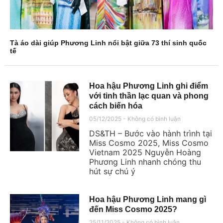
Tà áo dài giúp Phương Linh nổi bật giữa 73 thí sinh quốc
tế
Hoa hậu Phương Linh ghi điểm
với tinh thần lạc quan và phong
cách biến hóa
05/12/2025
Không có bình luận
DS&TH – Bước vào hành trình tại
Miss Cosmo 2025, Miss Cosmo
Vietnam 2025 Nguyễn Hoàng
Phương Linh nhanh chóng thu
hút sự chú ý
Hoa hậu Phương Linh mang gì
đến Miss Cosmo 2025?
25/11/2025
Không có bình luận