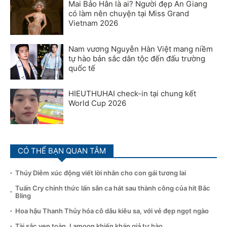
Mai Bảo Hân là ai? Người đẹp An Giang
có làm nên chuyện tại Miss Grand
Vietnam 2026
Nam vương Nguyễn Hàn Việt mang niềm
tự hào bản sắc dân tộc đến đấu trường
quốc tế
HIEUTHUHAI check-in tại chung kết
World Cup 2026
CÓ THỂ BẠN QUAN TÂM
Thúy Diễm xúc động viết lời nhắn cho con gái tương lai
Tuấn Cry chính thức lấn sân ca hát sau thành công của hit Bắc
Bling
Hoa hậu Thanh Thủy hóa cô dâu kiêu sa, với vẻ đẹp ngọt ngào
Tài sắc vẹn toàn, Lamoon khiến khán giả tự hào