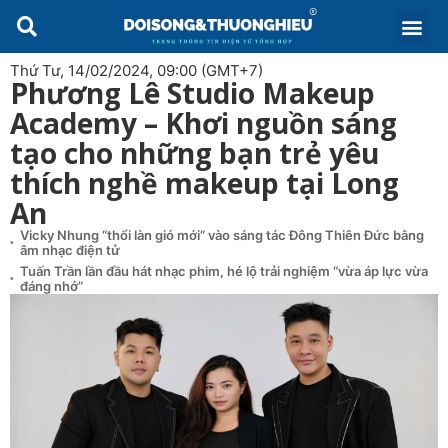
ĐỜI SỐ
THƯƠNG HIỆU
DOANH N
DOANH NH
NGHỆ TH
GƯƠNG M
THỂ TH
Thứ Tư, 14/02/2024, 09:00 (GMT+7)
Phương Lê Studio Makeup
Academy – Khơi nguồn sáng
tạo cho những bạn trẻ yêu
thích nghề makeup tại Long
An
Vicky Nhung “thổi làn gió mới” vào sáng tác Đông Thiên Đức bằng
âm nhạc điện tử
Tuấn Trần lần đầu hát nhạc phim, hé lộ trải nghiệm “vừa áp lực vừa
đáng nhớ”