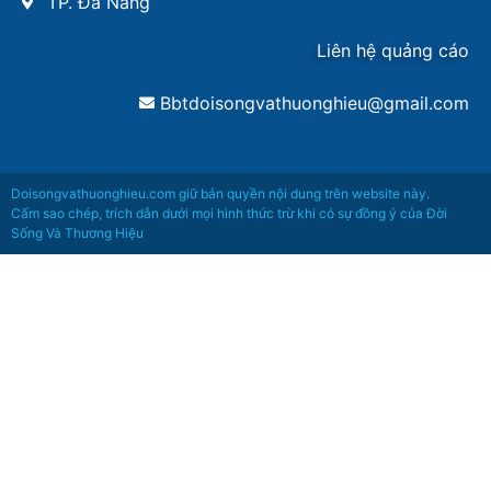
TP. Đà Nẵng
Liên hệ quảng cáo
Bbtdoisongvathuonghieu@gmail.com
Doisongvathuonghieu.com giữ bản quyền nội dung trên website này.
Cấm sao chép, trích dẫn dưới mọi hình thức trừ khi có sự đồng ý của Đời
Sống Và Thương Hiệu