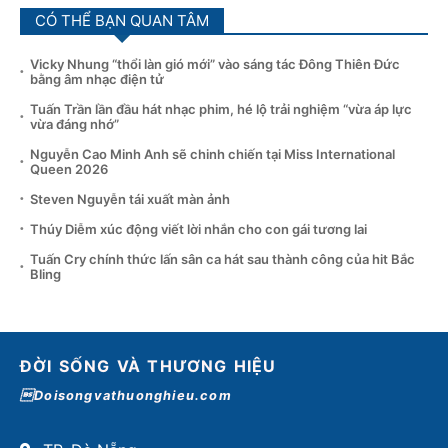
CÓ THỂ BẠN QUAN TÂM
Vicky Nhung “thổi làn gió mới” vào sáng tác Đông Thiên Đức
bằng âm nhạc điện tử
Tuấn Trần lần đầu hát nhạc phim, hé lộ trải nghiệm “vừa áp lực
vừa đáng nhớ”
Nguyễn Cao Minh Anh sẽ chinh chiến tại Miss International
Queen 2026
Steven Nguyễn tái xuất màn ảnh
Thúy Diễm xúc động viết lời nhắn cho con gái tương lai
Tuấn Cry chính thức lấn sân ca hát sau thành công của hit Bắc
Bling
ĐỜI SỐNG VÀ THƯƠNG HIỆU
Doisongvathuonghieu.com