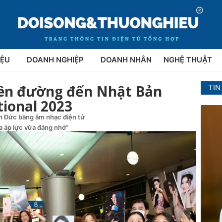
IỆU
DOANH NGHIỆP
DOANH NHÂN
NGHỆ THUẬT
lên đường đến Nhật Bản
TIN
tional 2023
ên Đức bằng âm nhạc điện tử
ừa áp lực vừa đáng nhớ”