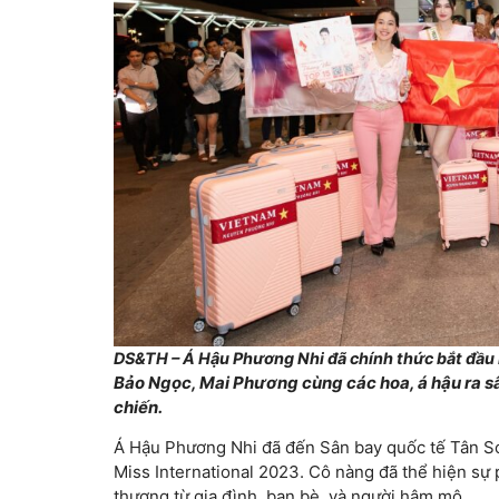
DS&TH – Á Hậu Phương Nhi đã chính thức bắt đầu h
Bảo Ngọc, Mai Phương cùng các hoa, á hậu ra sâ
chiến.
Á Hậu Phương Nhi đã đến Sân bay quốc tế Tân Sơn
Miss International 2023. Cô nàng đã thể hiện sự
thương từ gia đình, bạn bè, và người hâm mộ.