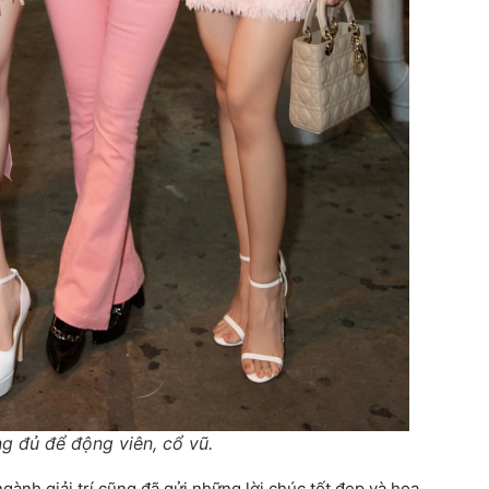
ng đủ để động viên, cổ vũ.
gành giải trí cũng đã gửi những lời chúc tốt đẹp và hoa