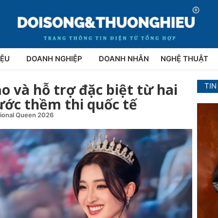
IỆU
DOANH NGHIỆP
DOANH NHÂN
NGHỆ THUẬT
 và hỗ trợ đặc biệt từ hai
TIN
rước thềm thi quốc tế
tional Queen 2026