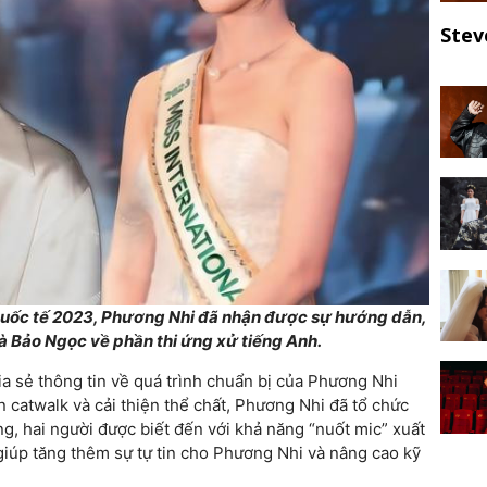
Stev
Quốc tế 2023, Phương Nhi đã nhận được sự hướng dẫn,
và Bảo Ngọc về phần thi ứng xử tiếng Anh.
a sẻ thông tin về quá trình chuẩn bị của Phương Nhi
n catwalk và cải thiện thể chất, Phương Nhi đã tổ chức
, hai người được biết đến với khả năng “nuốt mic” xuất
giúp tăng thêm sự tự tin cho Phương Nhi và nâng cao kỹ