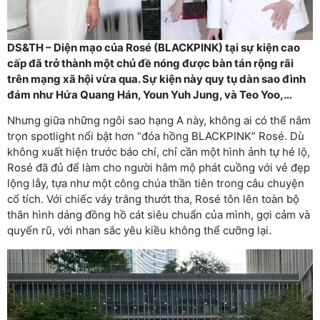
DS&TH – Diện mạo của Rosé (BLACKPINK) tại sự kiện cao
cấp đã trở thành một chủ đề nóng được bàn tán rộng rãi
trên mạng xã hội vừa qua. Sự kiện này quy tụ dàn sao đình
đám như Hứa Quang Hán, Youn Yuh Jung, và Teo Yoo,…
Nhưng giữa những ngôi sao hạng A này, không ai có thể nắm
trọn spotlight nổi bật hơn “đóa hồng BLACKPINK” Rosé. Dù
không xuất hiện trước báo chí, chỉ cần một hình ảnh tự hé lộ,
Rosé đã đủ để làm cho người hâm mộ phát cuồng với vẻ đẹp
lộng lẫy, tựa như một công chúa thần tiên trong câu chuyện
cổ tích. Với chiếc váy trắng thướt tha, Rosé tôn lên toàn bộ
thân hình dáng đồng hồ cát siêu chuẩn của mình, gợi cảm và
quyến rũ, với nhan sắc yêu kiều không thể cưỡng lại.