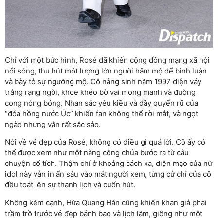
Chỉ với một bức hình, Rosé đã khiến cộng đồng mạng xã hội
nổi sóng, thu hút một lượng lớn người hâm mộ để bình luận
và bày tỏ sự ngưỡng mộ. Cô nàng sinh năm 1997 diện váy
trắng rạng ngời, khoe khéo bờ vai mong manh và đường
cong nóng bỏng. Nhan sắc yêu kiều và đầy quyến rũ của
“đóa hồng nước Úc” khiến fan không thể rời mắt, và ngọt
ngào nhưng vẫn rất sắc sảo.
Nói về vẻ đẹp của Rosé, không có điều gì quá lời. Cô ấy có
thể được xem như một nàng công chúa bước ra từ câu
chuyện cổ tích. Thậm chí ở khoảng cách xa, diện mạo của nữ
idol này vẫn in ấn sâu vào mắt người xem, từng cử chỉ của cô
đều toát lên sự thanh lịch và cuốn hút.
Không kém cạnh, Hứa Quang Hán cũng khiến khán giả phải
trầm trồ trước vẻ đẹp bảnh bao và lịch lãm, giống như một