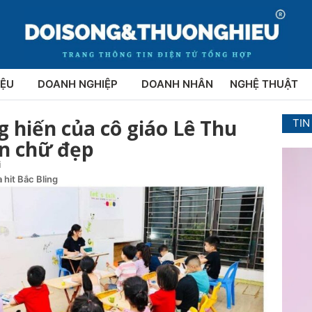
IỆU
DOANH NGHIỆP
DOANH NHÂN
NGHỆ THUẬT
 hiến của cô giáo Lê Thu
TIN
ện chữ đẹp
i
 hit Bắc Bling