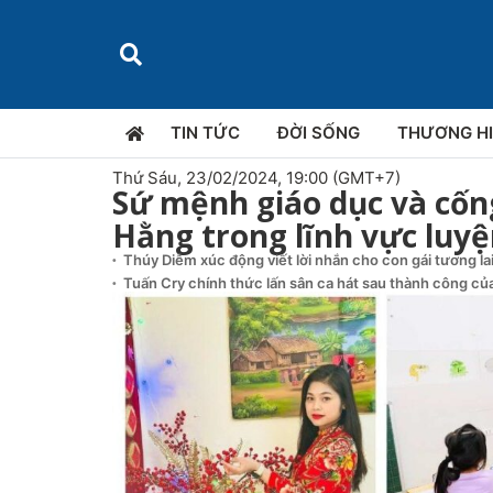
TIN TỨC
ĐỜI SỐNG
THƯƠNG H
Thứ Sáu, 23/02/2024, 19:00 (GMT+7)
Sứ mệnh giáo dục và cống
Hằng trong lĩnh vực luy
Thúy Diễm xúc động viết lời nhắn cho con gái tương la
Tuấn Cry chính thức lấn sân ca hát sau thành công của