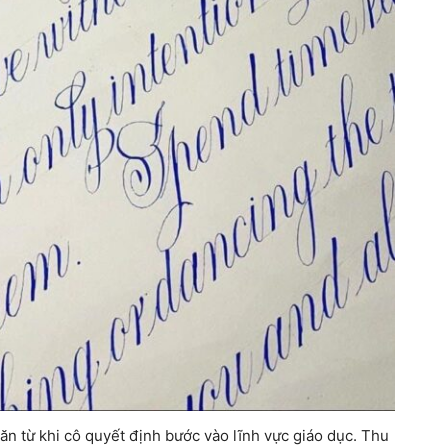
 từ khi cô quyết định bước vào lĩnh vực giáo dục. Thu