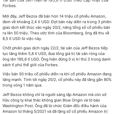
Tài sản của Jeff hiện là 195,6 tỉ USD theo cập nhật của
Forbes.
Mới đây, Jeff Bezos đã bán hơn 14 triệu cổ phiếu Amazon,
đem về khoảng 2,4 tỉ USD. Đợt bán này diễn ra trong 3 phiên
giao dịch kết thúc vào ngày 20/2, nâng tổng số cổ phiếu bán
ra lên 50 triệu. Theo ước tính của Bloomberg, ông đã thu về
8,5 tỉ USD từ việc này.
Chốt phiên giao dịch ngày 22/2, tài sản của Jeff Bezos tiếp
tục tăng thêm 5,8 tỉ USD, đưa tổng giá trị tài sản ròng của
ông lên 195,6 tỉ USD. Ông hiện đứng ở vị trí thứ 3 trong danh
sách tỉ phú thế giới của Forbes.
Việc bán 50 triệu cổ phiếu diễn ra khi cổ phiếu Amazon đang
tăng mạnh. Tính tới ngày 20/2, cổ phiếu này đã tăng gần 80%
trong vòng 1 năm qua.
Jeff Bezos không chỉ là người sáng lập Amazon mà còn sở
hữu công ty khai thác không gian Blue Origin và tờ báo
Washington Post. Ông đã từ chức Giám đốc điều hành của
Amazon từ tháng 5/2021 và đã tặng số cổ phiếu Amazon trị