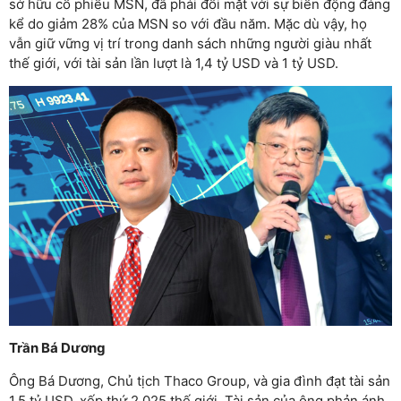
sở hữu cổ phiếu MSN, đã phải đối mặt với sự biến động đáng
kể do giảm 28% của MSN so với đầu năm. Mặc dù vậy, họ
vẫn giữ vững vị trí trong danh sách những người giàu nhất
thế giới, với tài sản lần lượt là 1,4 tỷ USD và 1 tỷ USD.
Trần Bá Dương
Ông Bá Dương, Chủ tịch Thaco Group, và gia đình đạt tài sản
1,5 tỷ USD, xếp thứ 2.025 thế giới. Tài sản của ông phản ánh