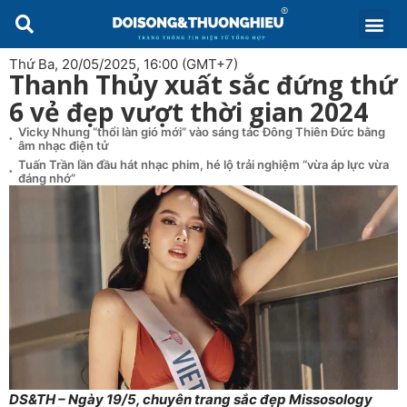
Thứ Ba, 20/05/2025, 16:00 (GMT+7)
Thanh Thủy xuất sắc đứng thứ
6 vẻ đẹp vượt thời gian 2024
Vicky Nhung “thổi làn gió mới” vào sáng tác Đông Thiên Đức bằng
âm nhạc điện tử
Tuấn Trần lần đầu hát nhạc phim, hé lộ trải nghiệm “vừa áp lực vừa
đáng nhớ”
DS&TH – Ngày 19/5, chuyên trang sắc đẹp Missosology