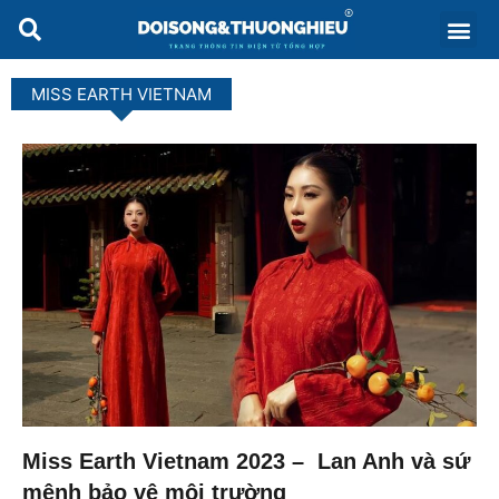
MISS EARTH VIETNAM
Miss Earth Vietnam 2023 – Lan Anh và sứ
mệnh bảo vệ môi trường