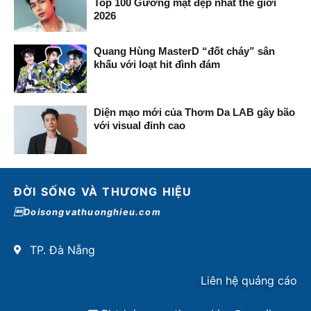
Top 100 Gương mặt đẹp nhất thế giới
2026
Quang Hùng MasterD “đốt cháy” sân
khấu với loạt hit đình đám
Diện mạo mới của Thơm Da LAB gây bão
với visual đỉnh cao
ĐỜI SỐNG VÀ THƯƠNG HIỆU
Doisongvathuonghieu.com
TP. Đà Nẵng
Liên hệ quảng cáo