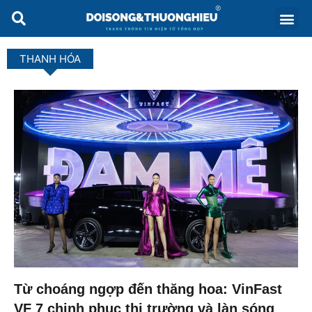
THANH HÓA
Từ choáng ngợp đến thăng hoa: VinFast
VF 7 chinh phục thị trường và làn sóng